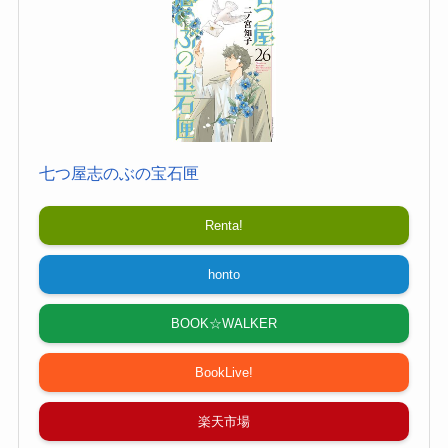
七つ屋志のぶの宝石匣
Renta!
honto
BOOK☆WALKER
BookLive!
楽天市場