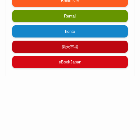
BookLive!
Renta!
honto
楽天市場
eBookJapan