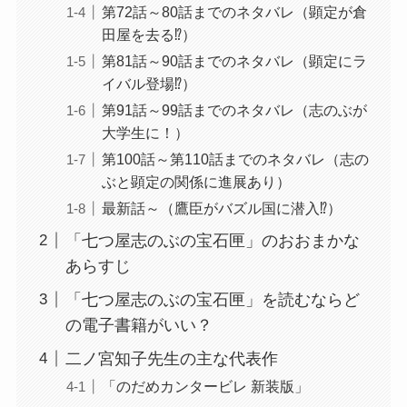
第72話～80話までのネタバレ（顕定が倉
田屋を去る⁉）
第81話～90話までのネタバレ（顕定にラ
イバル登場⁉）
第91話～99話までのネタバレ（志のぶが
大学生に！）
第100話～第110話までのネタバレ（志の
ぶと顕定の関係に進展あり）
最新話～（鷹臣がバズル国に潜入⁉）
「七つ屋志のぶの宝石匣」のおおまかな
あらすじ
「七つ屋志のぶの宝石匣」を読むならど
の電子書籍がいい？
二ノ宮知子先生の主な代表作
「のだめカンタービレ 新装版」