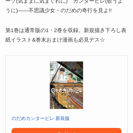
ーソ(気ままに気まぐれに) カンタービレ(歌うよ
うに)――不思議少女・のだめの奇行を見よ!!
第1巻は通常版の1・2巻を収録。新規描き下ろし表
紙イラスト&巻末おまけ漫画も必見デス☆
のだめカンタービレ 新装版