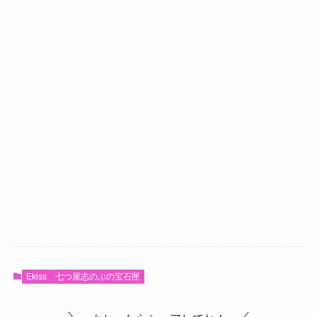
Ekiss
七つ屋志のぶの宝石匣