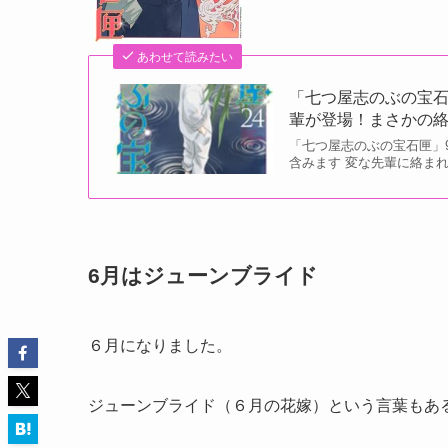
あわせて読みたい
「七つ屋志のぶの宝石
輩が登場！まさかの
「七つ屋志のぶの宝石匣」
含みます 変な先輩に絡ま
6月はジューンブライド
６月になりました。
ジューンブライド（６月の花嫁）という言葉もあ