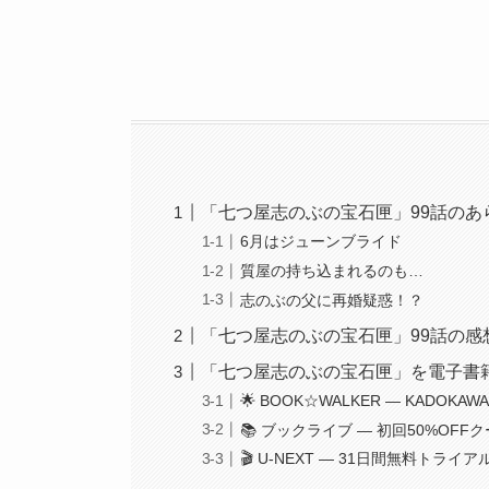
「七つ屋志のぶの宝石匣」99話の
6月はジューンブライド
質屋の持ち込まれるのも…
志のぶの父に再婚疑惑！？
「七つ屋志のぶの宝石匣」99話の感
「七つ屋志のぶの宝石匣」を電子書籍
🌟 BOOK☆WALKER — KADOK
📚 ブックライブ — 初回50%OF
🎬 U-NEXT — 31日間無料トライ