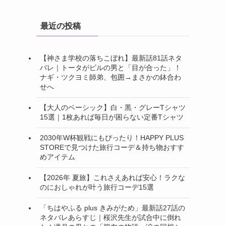
最近の投稿
【神さま学校の落ちこぼれ】最新話81話ネタ
バレ｜トータがビルの男と「目が合った」！
ナギ・ツクヨミ師弟、包囲→まさかの鉢合わ
せへ
【大人のベーシック】白・黒・グレーTシャツ
15選｜1枚あれば毎日が困らない定番Tシャツ
2030年W杯観戦にもぴったり！HAPPY PLUS
STOREで見つけた旅行コーデ＆持ち物おすす
めアイテム
【2026年 夏旅】これさえあれば安心！ラクな
のにおしゃれが叶う旅行コーデ15選
「ちはやふる plus きみがため」最新話27話の
ネタバレあらすじ｜桜沢先生が試合中に倒れ