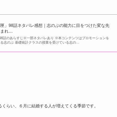
匣」98話ネタバレ感想｜志のぶの能力に目をつけた変な先
絡まれ…
98話のあらすじ※一部ネタバレあり ※本コンテンツはプロモーションを
れる志のぶ 基礎統計クラスの授業を受けている志の…
るくらい、６月に結婚する人が増えてくる季節です。