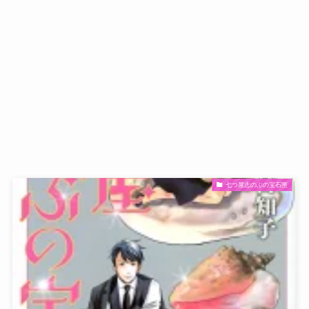
七つ屋志のぶの宝石匣