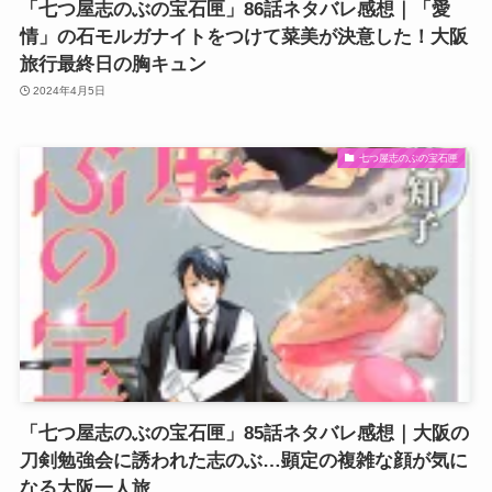
「七つ屋志のぶの宝石匣」86話ネタバレ感想｜「愛
情」の石モルガナイトをつけて菜美が決意した！大阪
旅行最終日の胸キュン
2024年4月5日
七つ屋志のぶの宝石匣
「七つ屋志のぶの宝石匣」85話ネタバレ感想｜大阪の
刀剣勉強会に誘われた志のぶ…顕定の複雑な顔が気に
なる大阪一人旅