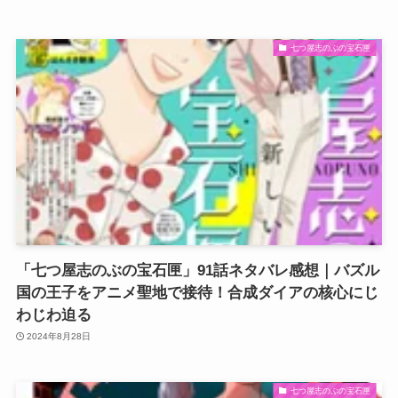
七つ屋志のぶの宝石匣
「七つ屋志のぶの宝石匣」91話ネタバレ感想｜バズル
国の王子をアニメ聖地で接待！合成ダイアの核心にじ
わじわ迫る
2024年8月28日
七つ屋志のぶの宝石匣