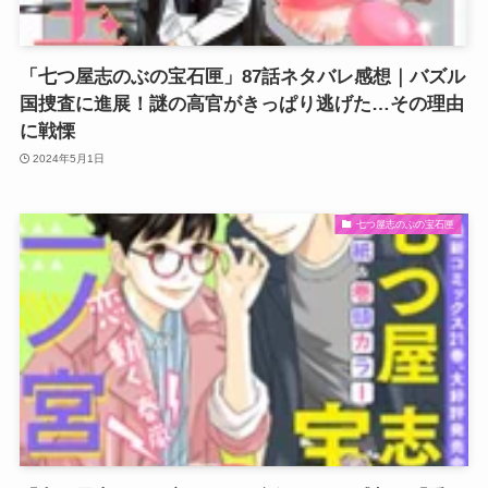
「七つ屋志のぶの宝石匣」87話ネタバレ感想｜バズル
国捜査に進展！謎の高官がきっぱり逃げた…その理由
に戦慄
2024年5月1日
七つ屋志のぶの宝石匣