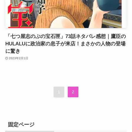
「七つ屋志のぶの宝石匣」73話ネタバレ感想｜鷹臣の
HULALUに政治家の息子が来店！まさかの人物の登場
に驚き
2023年2月1日
1
2
固定ページ