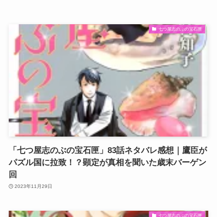
七つ屋志のぶの宝石匣
「七つ屋志のぶの宝石匣」83話ネタバレ感想｜鷹臣が
パズル国に拉致！？顕定が真相を聞いた歳末バーゲン
回
2023年11月29日
七つ屋志のぶの宝石匣