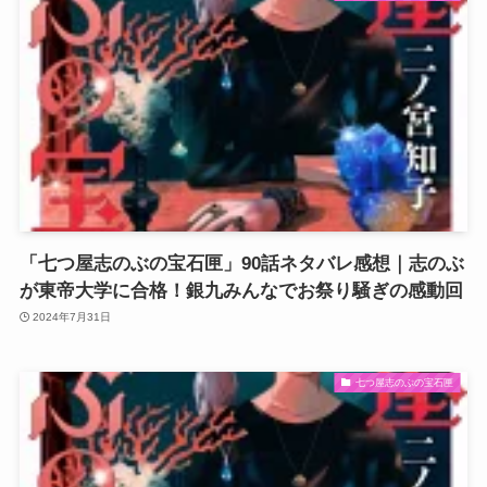
「七つ屋志のぶの宝石匣」90話ネタバレ感想｜志のぶ
が東帝大学に合格！銀九みんなでお祭り騒ぎの感動回
2024年7月31日
七つ屋志のぶの宝石匣