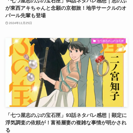
「七つ屋志のぶの宝石匣」94話ネタバレ感想｜志のぶ
が東西アキちゃんと念願の京都旅！地学サークルのオ
パール先輩も登場
2024年11月25日
七つ屋志のぶの宝石匣
「七つ屋志のぶの宝石匣」93話ネタバレ感想｜顕定に
浮気調査の依頼が！富裕層妻の複雑な事情が明かされ
る