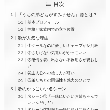
目次
『うちの弟どもがすみません』源とは？
基本プロフィール
性格と家族内での立ち位置
源が人気な理由
①クールなのに優しいギャップが反則級
②さりげない気遣いがかっこいい
③感情を表に出さない不器用さが愛おし
い
④主人公への接し方が尊い
⑤弟たちとの関係性も魅力のひとつ
源のかっこいい名シーン
名シーン①「一緒にいたいお姉ちゃんで
いいんだけど」
名シーン②制服を一緒に取りに行くシー