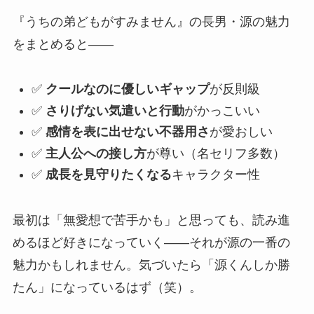
『うちの弟どもがすみません』の長男・源の魅力
をまとめると——
✅
クールなのに優しいギャップ
が反則級
✅
さりげない気遣いと行動
がかっこいい
✅
感情を表に出せない不器用さ
が愛おしい
✅
主人公への接し方
が尊い（名セリフ多数）
✅
成長を見守りたくなる
キャラクター性
最初は「無愛想で苦手かも」と思っても、読み進
めるほど好きになっていく——それが源の一番の
魅力かもしれません。気づいたら「源くんしか勝
たん」になっているはず（笑）。