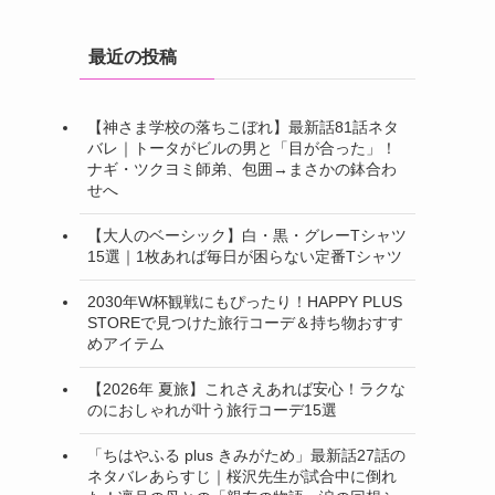
最近の投稿
【神さま学校の落ちこぼれ】最新話81話ネタ
バレ｜トータがビルの男と「目が合った」！
ナギ・ツクヨミ師弟、包囲→まさかの鉢合わ
せへ
【大人のベーシック】白・黒・グレーTシャツ
15選｜1枚あれば毎日が困らない定番Tシャツ
2030年W杯観戦にもぴったり！HAPPY PLUS
STOREで見つけた旅行コーデ＆持ち物おすす
めアイテム
【2026年 夏旅】これさえあれば安心！ラクな
のにおしゃれが叶う旅行コーデ15選
「ちはやふる plus きみがため」最新話27話の
ネタバレあらすじ｜桜沢先生が試合中に倒れ