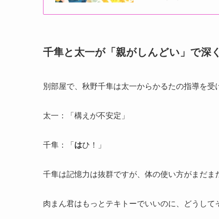
千隼と太一が「親がしんどい」で深
別部屋で、秋野千隼は太一からかるたの指導を受
太一：「構えが不安定」
千隼：「
は
ひ！」
千隼は記憶力は抜群ですが、体の使い方がまだま
肉まん君はもっとテキトーでいいのに、どうして