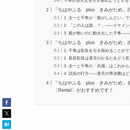
千隼が凛月父を引き留めようとする
「ちはやふる plus きみがため」
1. 太一と千隼が「親がしんどい」
2. 「この人は誰…？」——イケメ
3. 親が怖いのに動き出した千隼—
「ちはやふる plus きみがため」
1. 千隼は彰良を引き留めることが
2. 長良彰良は凛月のかるたをどう
3. 太一と千隼の「共感」はこれか
4. 試合の行方——凛月の準決勝は
「ちはやふる plus きみがため」を電
〔Renta!〕がおすすめです！