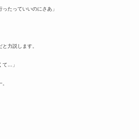
行ったっていいのにさあ」
だと力説します。
くて…」
一。