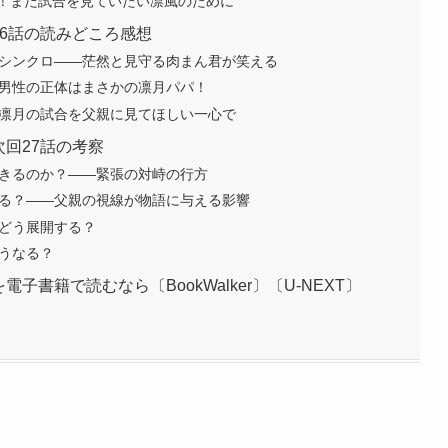
！まだ試合を見ていたい凛風のために
26話の読みどころ感想
でシンクロ——茫然と見守る肉まん君が笑える
ン男性の正体はまさかの凛月パパ！
—凛月の試合を父親に見てほしい一心で
次回27話の考察
できるのか？——緊張の対峙の行方
見る？——父親の視線が物語に与える影響
らどう展開する？
どうなる？
子書籍で読むなら〔BookWalker〕〔U-NEXT〕