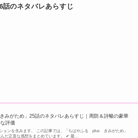
26話のネタバレあらすじ
s きみがため」25話のネタバレあらすじ｜周防＆詩暢の豪華
情な評価
ョンを含みます。 この記事では、「ちはやふる plus きみがため」
読んだ正直な感想をまとめています。 ✔ 最…