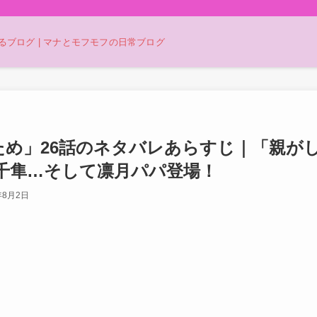
ブログ | マナとモフモフの日常ブログ
がため」26話のネタバレあらすじ｜「親が
千隼…そして凛月パパ登場！
年8月2日