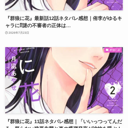
『群狼に花』最新話12話ネタバレ感想｜侑李がゆるキ
ャラに⁉謎の不審者の正体は…
2026年7月23日
群狼に花
『群狼に花』11話ネタバレ感想｜「いいっつってんだ