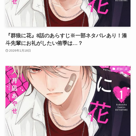
『群狼に花』8話のあらすじ※一部ネタバレあり！湊
斗先輩にお礼がしたい侑季は…？
2026年1月18日
群狼に花