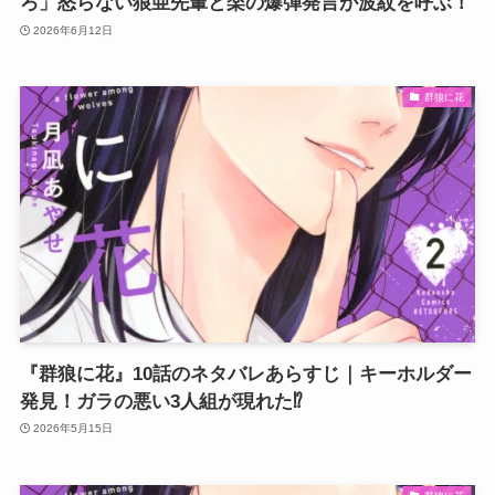
ろ」怒らない狼亜先輩と楽の爆弾発言が波紋を呼ぶ！
2026年6月12日
群狼に花
『群狼に花』10話のネタバレあらすじ｜キーホルダー
発見！ガラの悪い3人組が現れた⁉
2026年5月15日